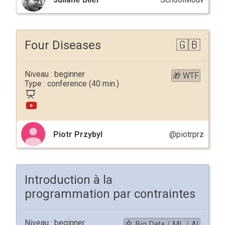
Four Diseases
beginner
🎁 WTF
conference
Piotr Przybyl
@piotrprz
Introduction à la
programmation par contraintes
beginner
🤖 Big Data / ML / AI