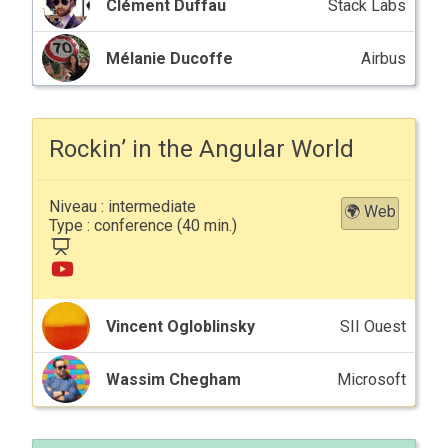
Clément Duffau
Stack Labs
Mélanie Ducoffe
Airbus
Rockin’ in the Angular World
intermediate
🌍 Web
conference
Vincent Ogloblinsky
SII Ouest
Wassim Chegham
Microsoft