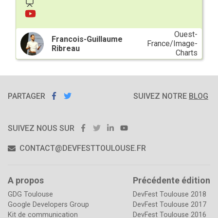
Ouest-
Francois-Guillaume
France/Image-
Ribreau
Charts
PARTAGER
PARTAGER
PARTAGER
SUR
SUR
SUIVEZ NOTRE
BLOG
FACEBOOK
TWITTER
FACEBOOK
TWITTER
LINKEDIN
YOUTUBE
SUIVEZ NOUS SUR
CONTACT@DEVFESTTOULOUSE.FR
A propos
Précédente édition
GDG Toulouse
DevFest Toulouse 2018
Google Developers Group
DevFest Toulouse 2017
Kit de communication
DevFest Toulouse 2016