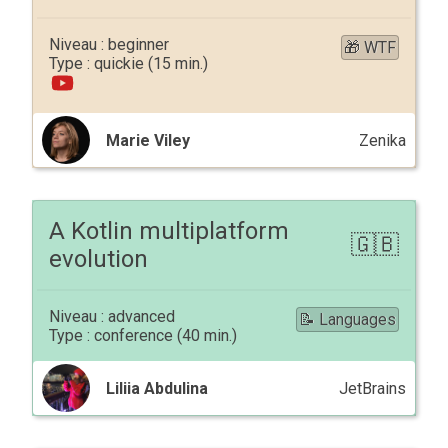
beginner
🎁 WTF
quickie
Marie Viley
Zenika
A Kotlin multiplatform
evolution
advanced
📝 Languages
conference
Liliia Abdulina
JetBrains