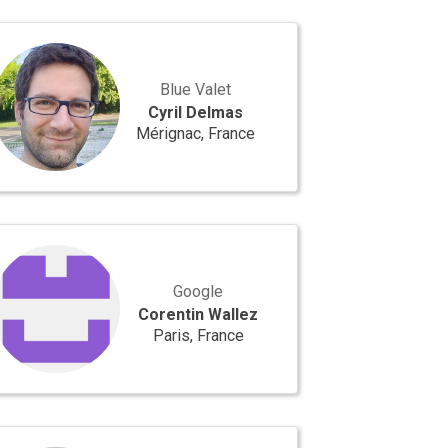
l
mas
Blue Valet
Cyril Delmas
Mérignac, France
entin
lez
Google
Corentin Wallez
Paris, France
hard