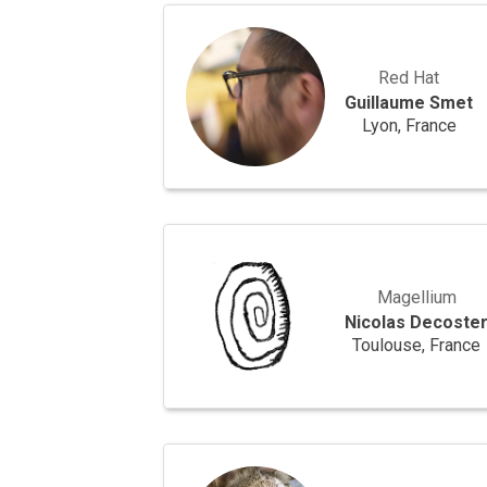
Guillaume
Smet
Red Hat
Guillaume Smet
Lyon, France
Nicolas
Decoster
Magellium
Nicolas Decoste
Toulouse, France
Saskia
Blanc