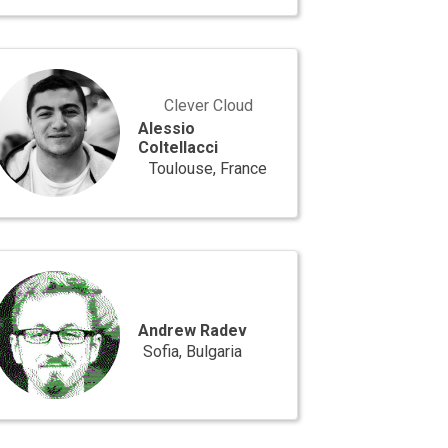
ssio
ellacci
Clever Cloud
Alessio
Coltellacci
Toulouse, France
rew
ev
Andrew Radev
Sofia, Bulgaria