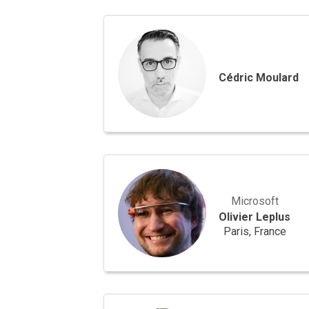
Cédric
Moulard
Cédric Moulard
Olivier
Leplus
Microsoft
Olivier Leplus
Paris, France
Horacio