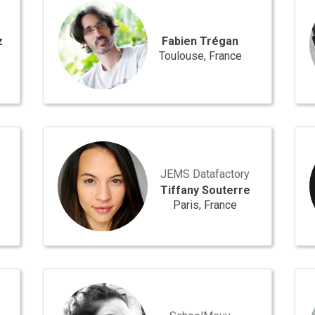
Trégan
Fag
z
Fabien Trégan
Toulouse, France
Tiffany
fs0
Souterre
JEMS Datafactory
Tiffany Souterre
Paris, France
Juliane
Chr
Blier
Joll