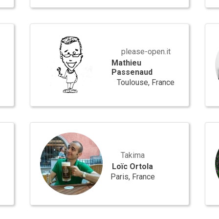
Mathieu
Ale
Passenaud
Colt
please-open.it
Mathieu
Passenaud
Toulouse, France
Loïc
And
Ortola
Rad
Takima
Loïc Ortola
Paris, France