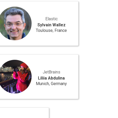
ain
lez
Elastic
Sylvain Wallez
Toulouse, France
a
ulina
JetBrains
Liliia Abdulina
Munich, Germany