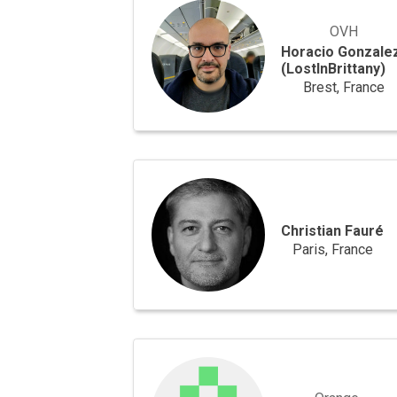
Gonzalez
(LostInBrittany)
OVH
Horacio Gonzale
(LostInBrittany)
Brest, France
Christian
Fauré
Christian Fauré
Paris, France
Sébastien
Brault