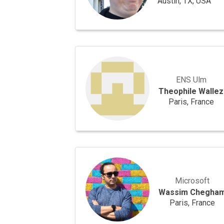
Austin, TX, USA
Theophile
Wallez
ENS Ulm
Theophile Wallez
Paris, France
Wassim
Chegham
Microsoft
Wassim Chegha
Paris, France