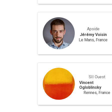
Jérémy
Voisin
Apside
Jérémy Voisin
Le Mans, France
Vincent
Ogloblinsky
SII Ouest
Vincent
Ogloblinsky
Rennes, France