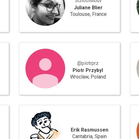
SchoolMouv
Juliane Blier
Toulouse, France
Piotr
ADR
Przybyl
AN
@piotrprz
Piotr Przybyl
Wroclaw, Poland
Erik
Val
Rasmussen
Ven
Erik Rasmussen
Cantabria, Spain