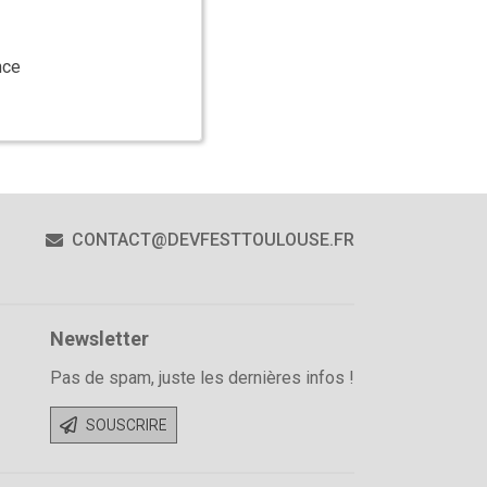
é
nce
UBE
CONTACT@DEVFESTTOULOUSE.FR
Newsletter
Pas de spam, juste les dernières infos !
SOUSCRIRE