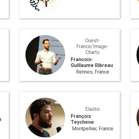
Francois-
Mar
Guillaume
Vile
Ouest-
Ribreau
France/Image-
Charts
Francois-
Guillaume Ribreau
Rennes, France
François
Gill
Teychene
Deb
Elastic
François
m
Teychene
Montpellier, France