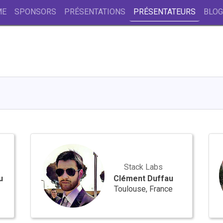
ME
SPONSORS
PRÉSENTATIONS
PRÉSENTATEURS
BLOG
Clément
Mél
Duffau
Duc
Stack Labs
u
Clément Duffau
Toulouse, France