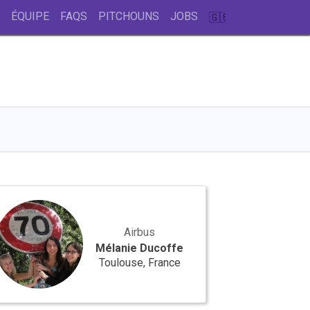
ÉQUIPE
FAQS
PITCHOUNS
JOBS
SWITCH
TO
GB
anie
offe
Airbus
Mélanie Ducoffe
Toulouse, France