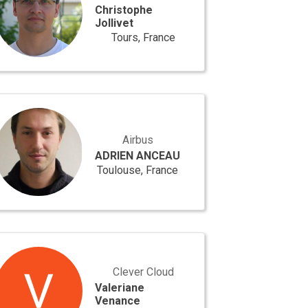
Christophe
Jollivet
Tours, France
IEN
CEAU
Airbus
ADRIEN ANCEAU
Toulouse, France
eriane
ance
Clever Cloud
Valeriane
Venance