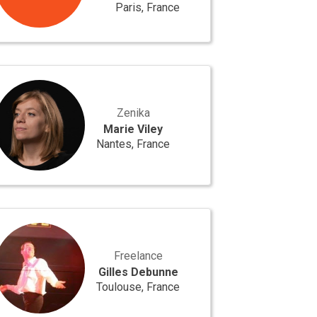
Paris, France
ie
y
Zenika
Marie Viley
Nantes, France
es
unne
Freelance
Gilles Debunne
Toulouse, France