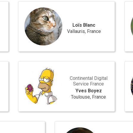
Loïs
Sylv
Blanc
Wal
Loïs Blanc
Vallauris, France
Yves
Lilii
Boyez
Abd
Continental Digital
Service France
r
Yves Boyez
Toulouse, France
Noël
Macé