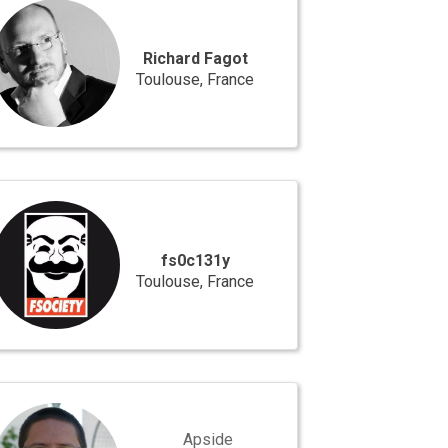
ot
Richard Fagot
Toulouse, France
c131y
fs0c131y
Toulouse, France
istophe
ivet
Apside