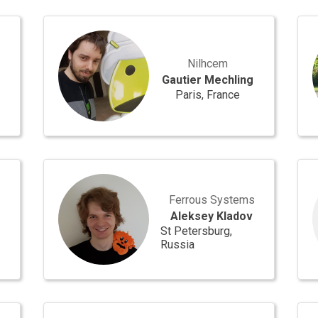
Gautier
Cyri
Mechling
Del
Nilhcem
Gautier Mechling
Paris, France
Aleksey
Cor
Kladov
Wal
Ferrous Systems
Aleksey Kladov
St Petersburg,
Russia
Fabien
Ric