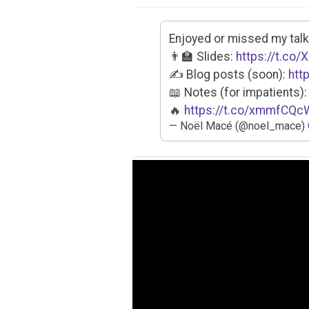
Enjoyed or missed my talk
👨‍🏫 Slides:
https://t.co
✍️ Blog posts (soon):
htt
📖 Notes (for impatients)
🔥
https://t.co/xmmfCQ
— Noël Macé (@noel_mace)