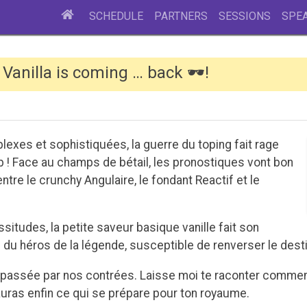
SCHEDULE
PARTNERS
SESSIONS
SPE
Vanilla is coming … back 🕶!
xes et sophistiquées, la guerre du toping fait rage
! Face au champs de bétail, les pronostiques vont bon
entre le crunchy Angulaire, le fondant Reactif et le
ssitudes, la petite saveur basique vanille fait son
 du héros de la légende, susceptible de renverser le des
à passée par nos contrées. Laisse moi te raconter commen
sauras enfin ce qui se prépare pour ton royaume.