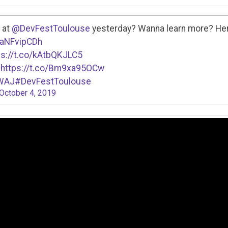
 at
@DevFestToulouse
yesterday? Wanna learn more? Her
/XaNFvipCDh
ps://t.co/kAtbQKJLC5
:
https://t.co/Bm9xa95OCw
cWAJ
#DevFestToulouse
October 4, 2019