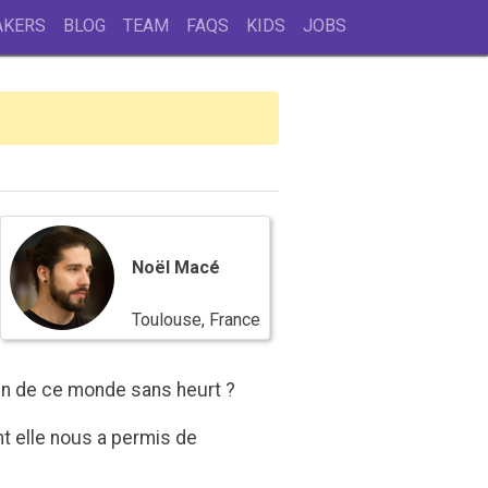
AKERS
BLOG
TEAM
FAQS
KIDS
JOBS
Noël
Macé
Noël Macé
Toulouse, France
tin de ce monde sans heurt ?
t elle nous a permis de