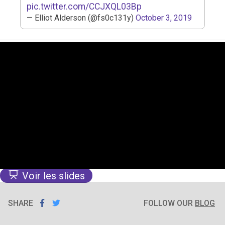
pic.twitter.com/CCJXQL03Bp
— Elliot Alderson (@fs0c131y)
October 3, 2019
Voir les slides
SHARE
SHARE ON
SHARE
ON
FOLLOW OUR
BLOG
FACEBOOK
TWITTER