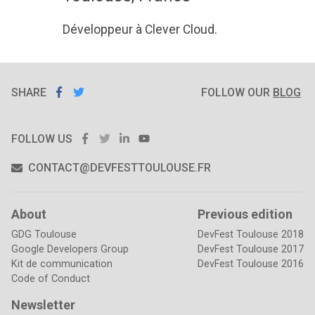
from
scratch
Développeur à Clever Cloud.
SHARE
SHARE ON
SHARE
ON
FOLLOW OUR
BLOG
FACEBOOK
TWITTER
FACEBOOK
TWITTER
LINKEDIN
YOUTUBE
FOLLOW US
CONTACT@DEVFESTTOULOUSE.FR
About
Previous edition
GDG Toulouse
DevFest Toulouse 2018
Google Developers Group
DevFest Toulouse 2017
Kit de communication
DevFest Toulouse 2016
Code of Conduct
Newsletter