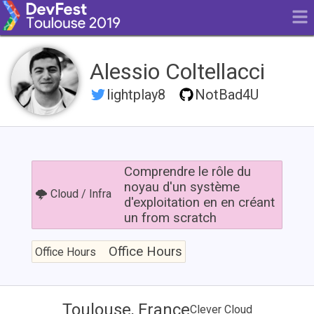
Alessio Coltellacci
lightplay8
NotBad4U
Comprendre
le
Comprendre le rôle du
rôle
noyau d'un système
🌩 Cloud / Infra
du
d'exploitation en en créant
noyau
un from scratch
d'un
système
Office
d'exploitation
Hours
Office Hours
Office Hours
en
en
créant
un
Toulouse, France
Clever Cloud