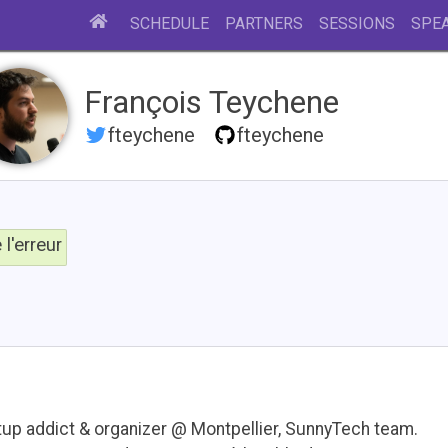
SCHEDULE
PARTNERS
SESSIONS
SPE
François Teychene
fteychene
fteychene
l'erreur
up addict & organizer @ Montpellier, SunnyTech team.