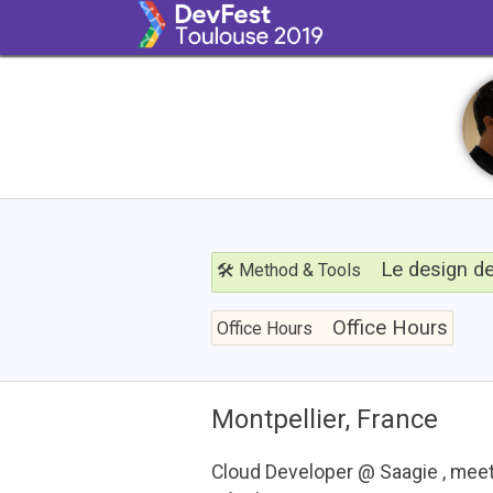
Le
design
Le design de 
🛠 Method & Tools
de
Office
l'erreur
Hours
Office Hours
Office Hours
Montpellier, France
Cloud Developer @ Saagie , meet