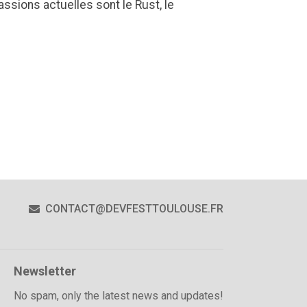
ssions actuelles sont le Rust, le
CONTACT@DEVFESTTOULOUSE.FR
Newsletter
No spam, only the latest news and updates!