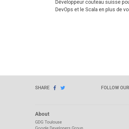
Développeur couteau suisse pouva
DevOps et le Scala en plus de vo
SHARE
SHARE ON
SHARE
ON
FOLLOW OU
FACEBOOK
TWITTER
About
GDG Toulouse
Google Developers Group