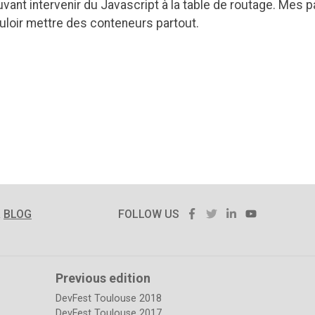
nt intervenir du Javascript à la table de routage. Mes pa
uloir mettre des conteneurs partout.
FACEBOOK
TWITTER
LINKEDIN
YOUTUBE
R
BLOG
FOLLOW US
Previous edition
DevFest Toulouse 2018
DevFest Toulouse 2017