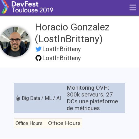
Horacio Gonzalez
(LostInBrittany)
LostInBrittany
LostInBrittany
Monitoring
OVH:
Monitoring OVH:
300k
300k serveurs, 27
🤖 Big Data / ML / AI
serveurs,
DCs une plateforme
27
de métriques
DCs
une
Office
plateforme
Hours
Office Hours
Office Hours
de
métriques