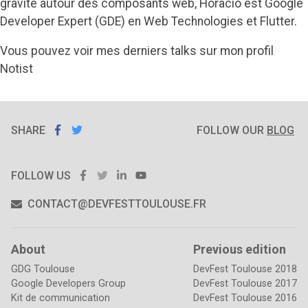
gravite autour des composants web, Horacio est
Google
Developer Expert (GDE)
en Web Technologies et Flutter.
Vous pouvez voir mes derniers talks sur
mon profil
Notist
SHARE
SHARE ON
SHARE
ON
FOLLOW OUR
BLOG
FACEBOOK
TWITTER
FACEBOOK
TWITTER
LINKEDIN
YOUTUBE
FOLLOW US
CONTACT@DEVFESTTOULOUSE.FR
About
Previous edition
GDG Toulouse
DevFest Toulouse 2018
Google Developers Group
DevFest Toulouse 2017
Kit de communication
DevFest Toulouse 2016