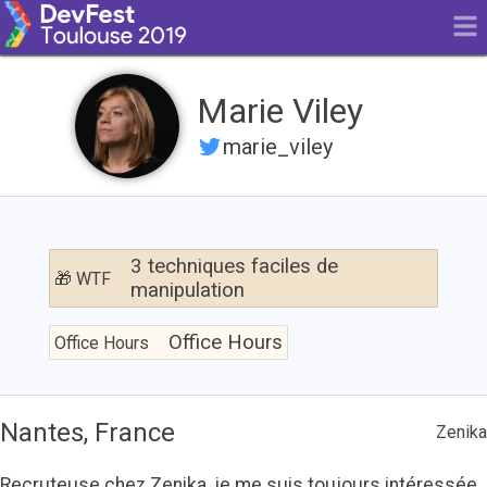
Marie Viley
marie_viley
3
techniques
3 techniques faciles de
🎁 WTF
faciles
manipulation
de
Office
manipulation
Hours
Office Hours
Office Hours
Nantes, France
Zenika
Recruteuse chez Zenika, je me suis toujours intéressée