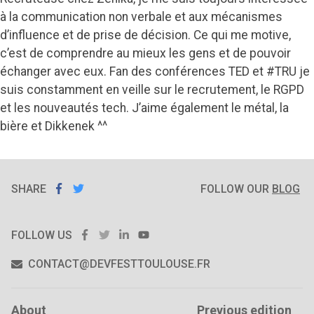
à la communication non verbale et aux mécanismes
d’influence et de prise de décision. Ce qui me motive,
c’est de comprendre au mieux les gens et de pouvoir
échanger avec eux. Fan des conférences TED et
#TRU
je
suis constamment en veille sur le recrutement, le RGPD
et les nouveautés tech. J’aime également le métal, la
bière et Dikkenek ^^
SHARE
SHARE ON
SHARE
ON
FOLLOW OUR
BLOG
FACEBOOK
TWITTER
FACEBOOK
TWITTER
LINKEDIN
YOUTUBE
FOLLOW US
CONTACT@DEVFESTTOULOUSE.FR
About
Previous edition