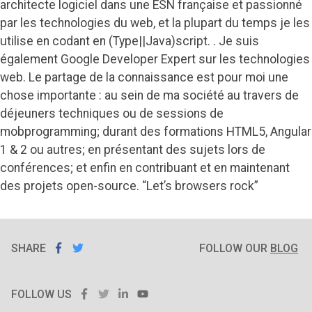
architecte logiciel dans une ESN française et passionné
par les technologies du web, et la plupart du temps je les
utilise en codant en (Type||Java)script. . Je suis
également Google Developer Expert sur les technologies
web. Le partage de la connaissance est pour moi une
chose importante : au sein de ma société au travers de
déjeuners techniques ou de sessions de
mobprogramming; durant des formations HTML5, Angular
1 & 2 ou autres; en présentant des sujets lors de
conférences; et enfin en contribuant et en maintenant
des projets open-source. “Let’s browsers rock”
SHARE
SHARE ON
SHARE
ON
FOLLOW OUR
BLOG
FACEBOOK
TWITTER
FACEBOOK
TWITTER
LINKEDIN
YOUTUBE
FOLLOW US