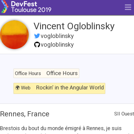
Vincent Ogloblinsky
vogloblinsky
vogloblinsky
Office
Hours
Office Hours
Office Hours
Rockin’
in
Rockin’ in the Angular World
🌍 Web
the
Angular
World
Rennes, France
SII Ouest
Brestois du bout du monde émigré à Rennes, je suis