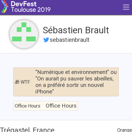
Sébastien Brault
sebastienbrault
"Numérique
et
"Numérique et environnement" ou
environnement"
"On aurait pu sauver les abeilles,
🎁 WTF
ou
on a préféré sortir un nouvel
"On
iPhone"
aurait
pu
Office
sauver
Hours
Office Hours
Office Hours
les
abeilles,
on
a
Trégastel, France
Orange