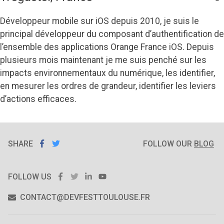
préféré
sortir
un
Développeur mobile sur iOS depuis 2010, je suis le
nouvel
principal développeur du composant d’authentification de
iPhone"
l’ensemble des applications Orange France iOS. Depuis
plusieurs mois maintenant je me suis penché sur les
impacts environnementaux du numérique, les identifier,
en mesurer les ordres de grandeur, identifier les leviers
d’actions efficaces.
SHARE
SHARE ON
SHARE
ON
FOLLOW OUR
BLOG
FACEBOOK
TWITTER
FACEBOOK
TWITTER
LINKEDIN
YOUTUBE
FOLLOW US
CONTACT@DEVFESTTOULOUSE.FR